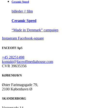
Ceramic­ Speed
billeder // film
Ceramic­ Speed
“Made in Denmark” campaign​
Instagram
Facebook-square
FACEOFF ApS
+45 28251498
kontakt@faceoffmediahouse.com
CVR 39635356
KØBENHAVN
Øster Farimagsgade 79,
2100 København Ø
SKANDERBORG
Vestergade 14,