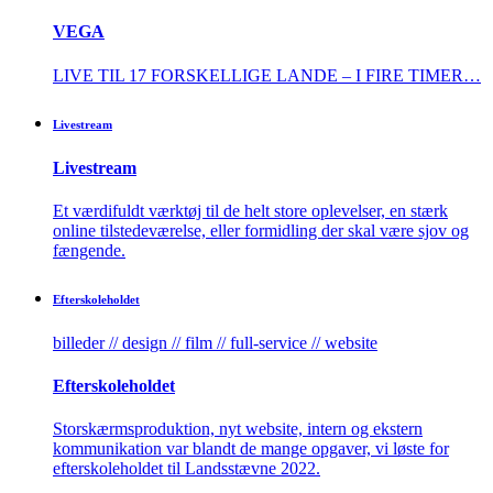
VEGA
LIVE TIL 17 FORSKELLIGE LANDE – I FIRE TIMER…
Livestream
Livestream
Et værdifuldt værktøj til de helt store oplevelser, en stærk
online tilstedeværelse, eller formidling der skal være sjov og
fængende.
Efterskole­holdet
billeder // design // film // full-service // website
Efterskole­holdet
Storskærmsproduktion, nyt website, intern og ekstern
kommunikation var blandt de mange opgaver, vi løste for
efterskoleholdet til Landsstævne 2022.