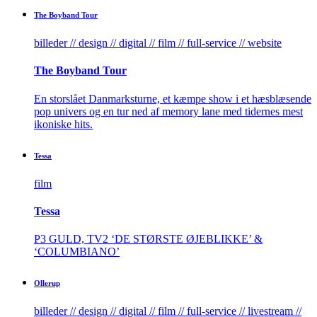
The­ Boyband­ Tour
billeder // design // digital // film // full-service // website
The­ Boyband­ Tour
En storslået Danmarksturne, et kæmpe show i et hæsblæsende
pop univers og en tur ned af memory lane med tidernes mest
ikoniske hits.
Tessa
film
Tessa
P3 GULD, TV2 ‘DE STØRSTE ØJEBLIKKE’ &
‘COLUMBIANO’
Ollerup
billeder // design // digital // film // full-service // livestream //