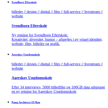
Svendborg­ Efterskole
billeder // design // digital // film // full-service // livestream //
website
Svendborg­ Efterskole
Ny retning for Svendborg Efterskole.
Kreativitet, diversitet, humor – afspejles i ny visuel identitet,
website, film, billeder og grafik.
Ager­skov­ Ungdoms­skole
billeder // design // digital // film // full-service // livestream //
website
Ager­skov­ Ungdoms­skole
Efter 34 interviews, 5000 billedfiler og 100GB data udsprang
en ny retning for Agerskov Ungdomsskole
Puma Architects Of Run