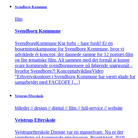
Svendborg­ Kommune
film
Svendborg­ Kommune
SvendborgKommune Kig forbi – bare fordi! Er en
bosætningskampagne for Svendborg Kommune, hvor vi
udviklede ét koncept, der dannede ramme for 12 portræt-film
og fire tematiske film. Alt sammen med det formål at kunne
svare kommende svendborggensere på følgende spørgsmål –
hvorfor Svendborg?! KonceptudviklingVideo
“Erhvervskontoret i Svendborg Kommune har været glade for
samarbejdet med FACEOFF […]
Vej­strup Efter­skole
billeder // design // digital // film // full-service // website
Vej­strup Efter­skole
Vejstrupefterskole Drenge var en mangelvare. Nu er der
ventelister på kommende elevårgange. Projektstart: 2019 –