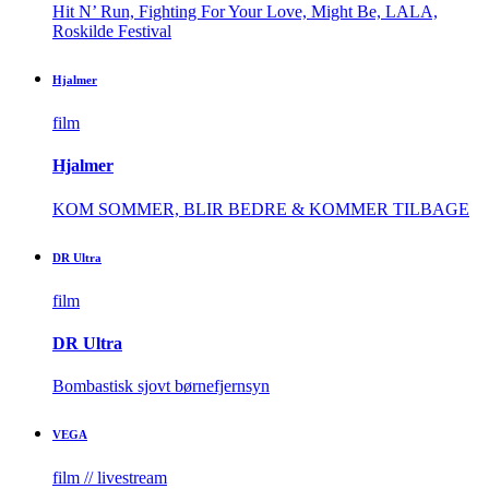
Hit N’ Run, Fighting For Your Love, Might Be, LALA,
Roskilde Festival
Hjalmer
film
Hjalmer
KOM SOMMER, BLIR BEDRE & KOMMER TILBAGE
DR Ultra
film
DR Ultra
Bombastisk sjovt børnefjernsyn​
VEGA
film // livestream