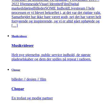
2022 HjemmesideVisuel IdentitetFilmDigital
markedsføringBillederSOME IndholdLivestream I hele
processen er vi blevet bekræftet i, at det var det rigtige valg.
Samarbejdet har ikke bare været godt, nej det har været helt
forrygende og inspirerende, og vi er altid gået ophøjede og
[…]
Musik­videoer
Musik­videoer
Helt nye stjernefrø, public service indhold, de største
pladeselskaber og dem der spilles på repeat i radioen.
Chopar
billeder // design // film
Chopar
En trofast og modig partner​