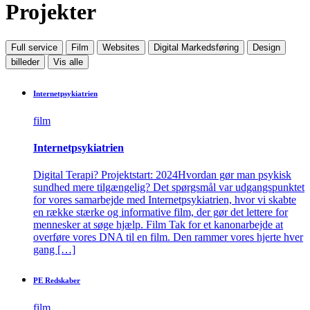
Projekter
Full service
Film
Websites
Digital Markedsføring
Design
billeder
Vis alle
Internet­­­psykiatrien
film
Internet­­­psykiatrien
Digital Terapi? Projektstart: 2024Hvordan gør man psykisk
sundhed mere tilgængelig? Det spørgsmål var udgangspunktet
for vores samarbejde med Internetpsykiatrien, hvor vi skabte
en række stærke og informative film, der gør det lettere for
mennesker at søge hjælp. Film Tak for et kanonarbejde at
overføre vores DNA til en film. Den rammer vores hjerte hver
gang […]
PE Redskaber
film