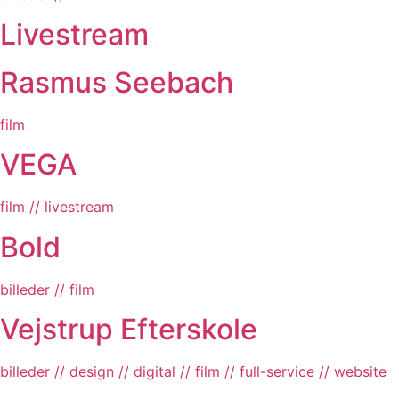
Livestream
Rasmus Seebach
film
VEGA
film // livestream
Bold
billeder // film
Vej­strup Efter­skole
billeder // design // digital // film // full-service // website