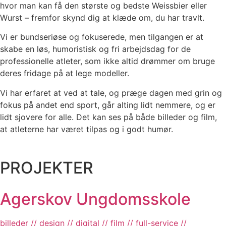
hvor man kan få den største og bedste Weissbier eller
Wurst – fremfor skynd dig at klæde om, du har travlt.
Vi er bundseriøse og fokuserede, men tilgangen er at
skabe en løs, humoristisk og fri arbejdsdag for de
professionelle atleter, som ikke altid drømmer om bruge
deres fridage på at lege modeller.
Vi har erfaret at ved at tale, og præge dagen med grin og
fokus på andet end sport, går alting lidt nemmere, og er
lidt sjovere for alle. Det kan ses på både billeder og film,
at atleterne har været tilpas og i godt humør.
PROJEKTER
Ager­skov­ Ungdoms­skole
billeder // design // digital // film // full-service //