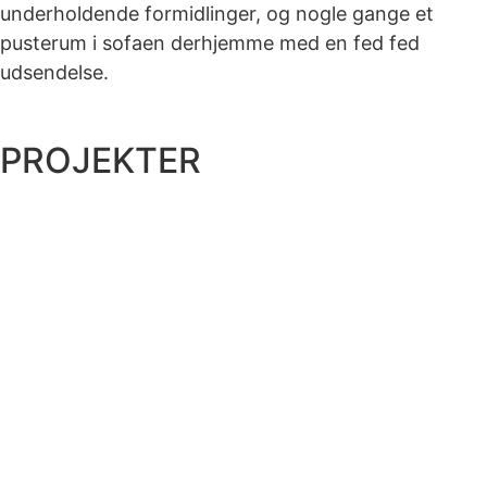
underholdende formidlinger, og nogle gange et
pusterum i sofaen derhjemme med en fed fed
udsendelse.
PROJEKTER
Rasmus Seebach
FILM
Astralis
BILLEDER
Puma Sportsstyle