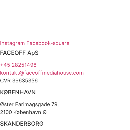
BILLEDER // FILM
Svendborg­ Kommune
FILM
Instagram
Facebook-square
FACEOFF ApS
+45 28251498
kontakt@faceoffmediahouse.com
CVR 39635356
KØBENHAVN
Øster Farimagsgade 79,
2100 København Ø
SKANDERBORG