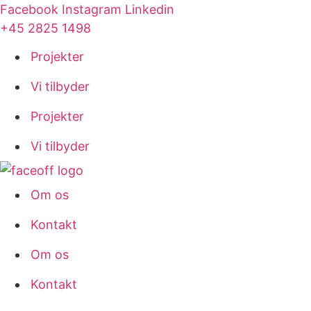
Videre
Facebook
Instagram
Linkedin
til
+45 2825 1498
indhold
Projekter
Vi tilbyder
Projekter
Vi tilbyder
Om os
Kontakt
Om os
Kontakt