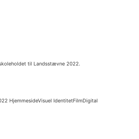
skoleholdet til Landsstævne 2022.
022 HjemmesideVisuel IdentitetFilmDigital