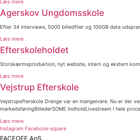
Læs mere
Ager­skov­ Ungdoms­skole
Efter 34 interviews, 5000 billedfiler og 100GB data udsp
Læs mere
Efterskole­holdet
Storskærmsproduktion, nyt website, intern og ekstern komm
Læs mere
Vej­strup Efter­skole
Vejstrupefterskole Drenge var en mangelvare. Nu er der ve
markedsføringBillederSOME IndholdLivestream I hele proce
Læs mere
Instagram
Facebook-square
FACEOFF ApS